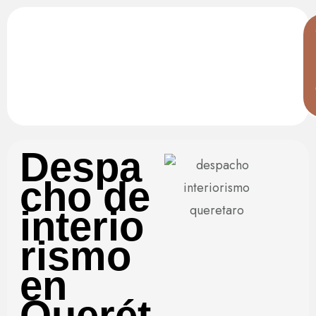
Despa
cho de
interio
rismo
en
Querét