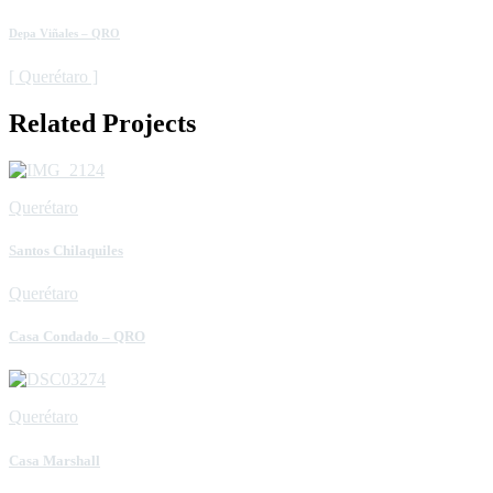
Depa Viñales – QRO
[ Querétaro ]
Related Projects
Querétaro
Santos Chilaquiles
Querétaro
Casa Condado – QRO
Querétaro
Casa Marshall