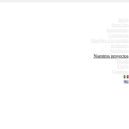
Inicio
Servicios
Interiorismo
Carpintería
Muebles a la medida
Acabados
Mueblería
Nuestros proyectos
Tienda
FAQs
Contacto