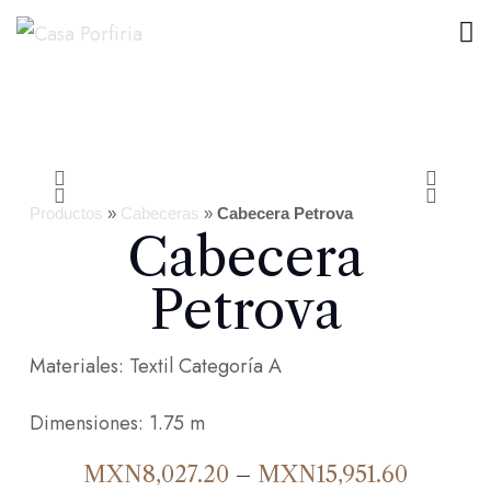
Productos
»
Cabeceras
»
Cabecera Petrova
Cabecera
Petrova
Materiales: Textil Categoría A
Dimensiones: 1.75 m
MXN
8,027.20
–
MXN
15,951.60