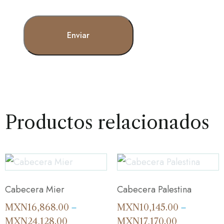
Productos relacionados
Cabecera Mier
Cabecera Palestina
MXN
16,868.00
MXN
10,145.00
–
–
MXN
24,128.00
MXN
17,170.00