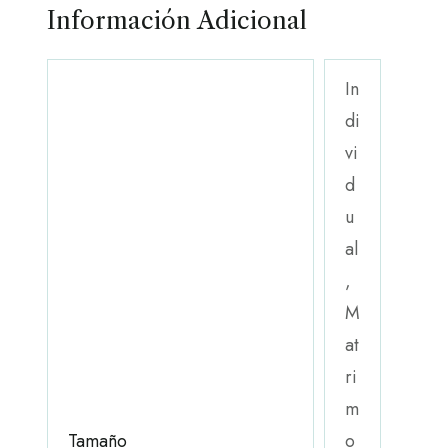
Información Adicional
In
di
vi
d
u
al
,
M
at
ri
m
Tamaño
o