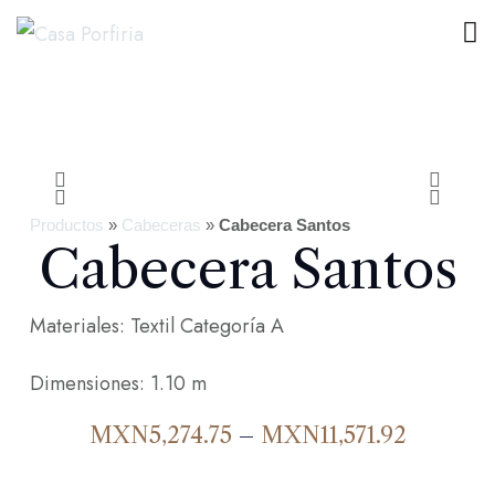
Productos
»
Cabeceras
»
Cabecera Santos
Cabecera Santos
Materiales: Textil Categoría A
Dimensiones: 1.10 m
MXN
5,274.75
–
MXN
11,571.92