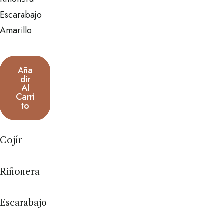
Aña
Dir
Al
Carri
To
Cojín
Riñonera
Escarabajo