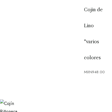
Cojin de
Lino
*varios
colores
MXN
948.00