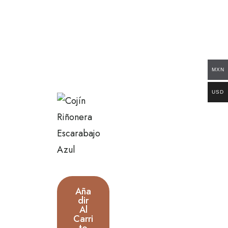
MXN
USD
Aña
Dir
Al
Carri