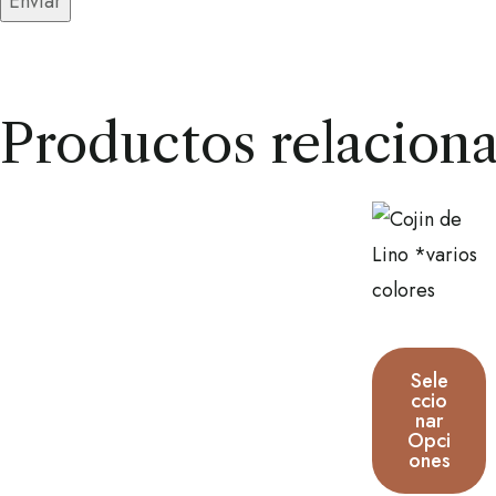
Productos relacion
Sele
Ccio
Nar
Opci
Ones