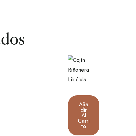
ados
Aña
Dir
Al
Carri
To