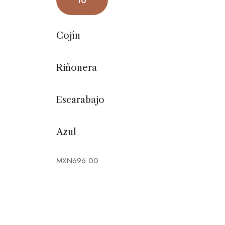
To
Cojín
Riñonera
Escarabajo
Azul
MXN
696.00