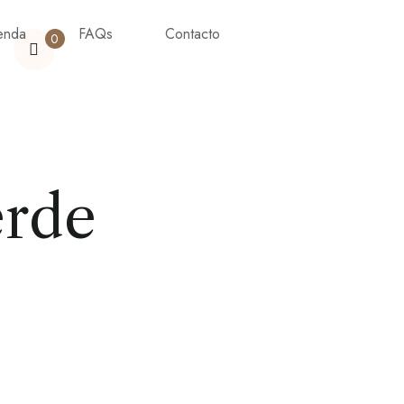
enda
FAQs
Contacto
0
erde