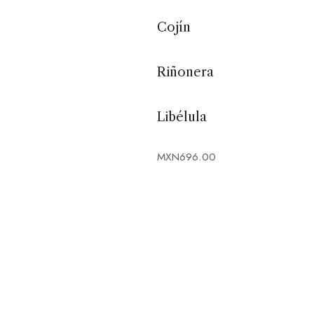
Cojín
Riñonera
Libélula
MXN
696.00