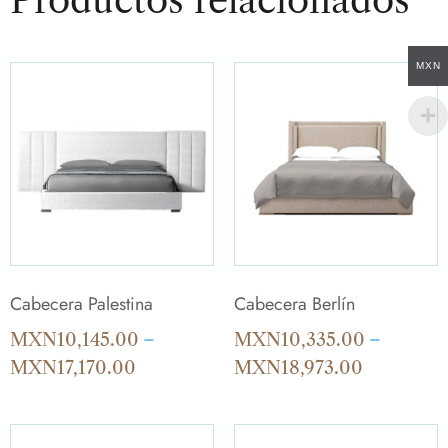
MXN
Cabecera Palestina
Cabecera Berlín
MXN
10,145.00
–
MXN
10,335.00
–
MXN
17,170.00
MXN
18,973.00