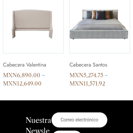
Cabecera Valentina
Cabecera Santos
MXN
6,890.00
–
MXN
5,274.75
–
MXN
12,649.00
MXN
11,571.92
Nuestra
Newsle