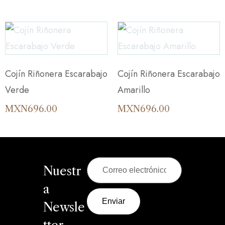
Cojín Riñonera Escarabajo
Cojín Riñonera Escarabajo
Verde
Amarillo
MXN
696.00
MXN
696.00
Nuestr
a
Enviar
Newsle