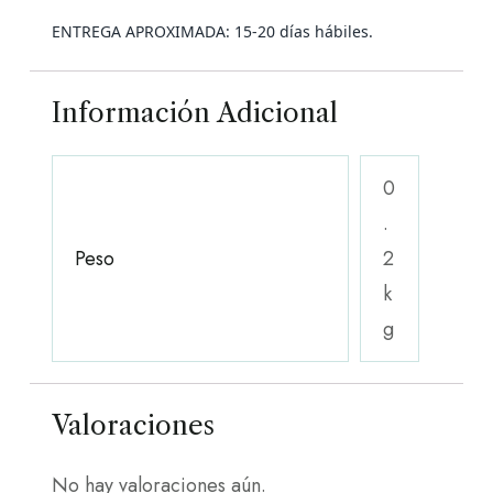
ENTREGA APROXIMADA:
15-20 días hábiles.
Información Adicional
0
.
Peso
2
k
g
Valoraciones
No hay valoraciones aún.