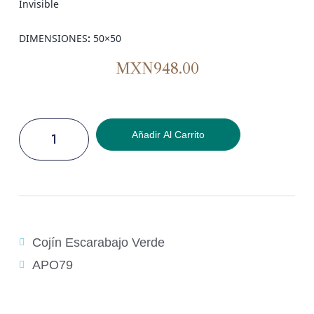
Invisible
DIMENSIONES
:
50×50
MXN
948.00
Añadir Al Carrito
Cojín Escarabajo Verde
APO79