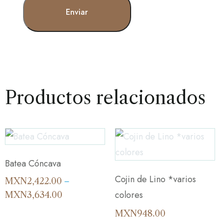
Productos relacionados
Batea Cóncava
Cojin de Lino *varios
MXN
2,422.00
–
colores
MXN
3,634.00
MXN
948.00